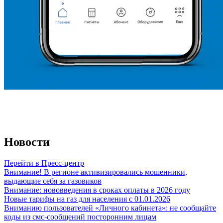
Новости
Перейти в Пресс-центр
Внимание! В регионе активизировались мошенники,
выдающие себя за газовиков
Внимание: нововведения в сроках оплаты в 2026 году
Новые тарифы на газ для населения с 01.01.2026
Вниманию пользователей «Личного кабинета»: не сообщайте
коды из смс-сообщений посторонним лицам