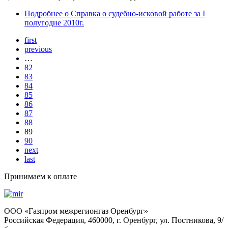
Подробнее
о Справка о судебно-исковой работе за I
полугодие 2010г.
first
previous
…
82
83
84
85
86
87
88
89
90
next
last
Принимаем к оплате
OOO «Газпром межрегионгаз Оренбург»
Российская Федерация, 460000, г. Оренбург, ул. Постникова, 9/