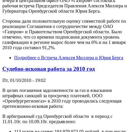
Вчера в центральном офисе ОАО «Газпром» состоялась
рабочая встреча Председателя Правления Алексея Миллера и
Губернатора Оренбургской области Юрия Берга.
Стороны дали положительную оценку совместной работе по
реализации Соглашения о сотрудничестве между ОАО
«Газпром» и Правительством Оренбургской области. Было
отмечено, что со времени подписания документа уровень
газификации в регионе вырос более чем на 6% и на 1 января
2010 года составил 91,2%.
Подробнее
о Встреча Алексея Миллера и Юрия Берга
Судебно-исковая работа за 2010 год
Пт, 01/10/2010 - 19:02
В целях погашения задолженности за газ и взыскания
штрафных санкций за просрочку платежей, ООО
«Оренбургрегионгаз» в 2010 году проводилась следующая
претензионно-исковая работа:
В арбитражный суд Оренбургской области в период с
11.01.10г. по 10.09.10г. предъявлено:
113 исков на сумму 194 979 973,05 рублей, в том числе: