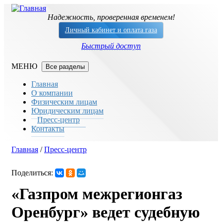
Перейти к основному содержанию
Надежность, проверенная временем!
Личный кабинет и оплата газа
Быстрый доступ
Все разделы
Главная
О компании
Физическим лицам
Юридическим лицам
Пресс-центр
Контакты
Главная
/
Пресс-центр
Вы здесь
Поделиться:
«Газпром межрегионгаз
Оренбург» ведет судебную