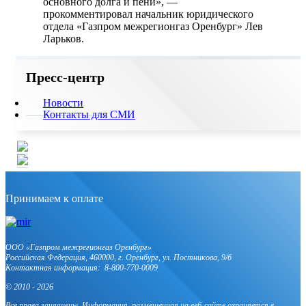
основного долга и пени», —
прокомментировал начальник юридического
отдела «Газпром межрегионгаз Оренбург» Лев
Ларьков.
Пресс-центр
Новости
Контакты для СМИ
Принимаем к оплате
OOO «Газпром межрегионгаз Оренбург»
Российская Федерация, 460000, г. Оренбург, ул. Постникова, 9/б
Контактная информация: 8-800-770-0009
© 2010 - 2026
Все права защищены. Информация, размещенная на веб-сайте охраняется в