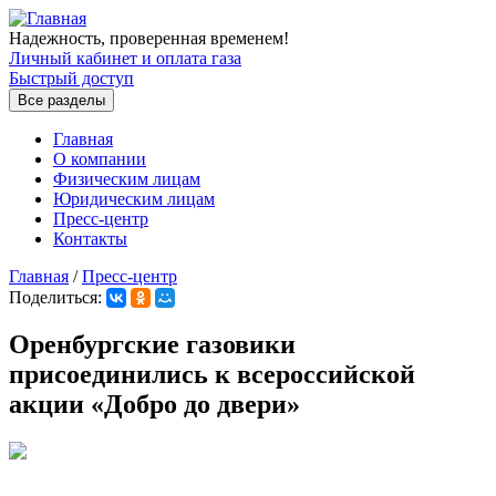
Перейти к основному содержанию
Надежность, проверенная временем!
Личный кабинет и оплата газа
Быстрый доступ
Все разделы
Главная
О компании
Физическим лицам
Юридическим лицам
Пресс-центр
Контакты
Главная
/
Пресс-центр
Поделиться:
Вы здесь
Оренбургские газовики
присоединились к всероссийской
акции «Добро до двери»