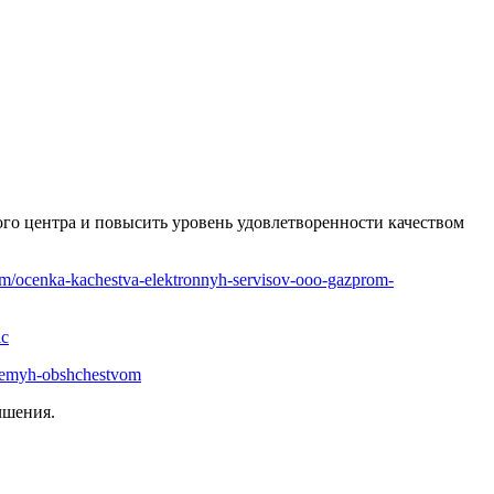
ого центра и повысить уровень удовлетворенности качеством
icam/ocenka-kachestva-elektronnyh-servisov-ooo-gazprom-
ic
vaemyh-obshchestvom
чшения.