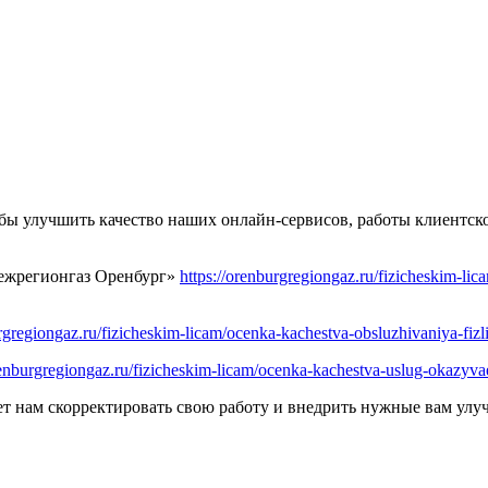
обы улучшить качество наших онлайн-сервисов, работы клиентск
межрегионгаз Оренбург»
https://orenburgregiongaz.ru/fizicheskim-l
urgregiongaz.ru/fizicheskim-licam/ocenka-kachestva-obsluzhivaniya-fizl
orenburgregiongaz.ru/fizicheskim-licam/ocenka-kachestva-uslug-okazy
ет нам скорректировать свою работу и внедрить нужные вам улу