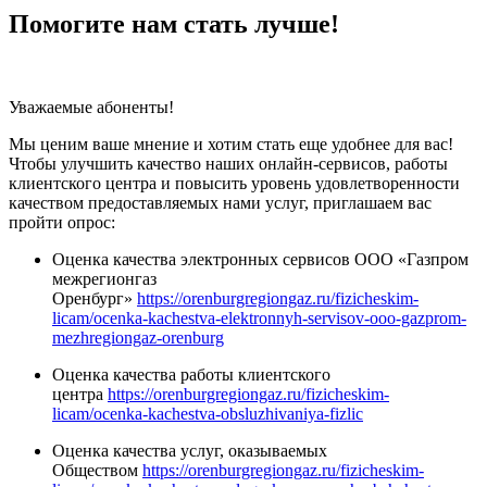
Помогите нам стать лучше!
Уважаемые абоненты!
Мы ценим ваше мнение и хотим стать еще удобнее для вас!
Чтобы улучшить качество наших онлайн-сервисов, работы
клиентского центра и повысить уровень удовлетворенности
качеством предоставляемых нами услуг, приглашаем вас
пройти опрос:
Оценка качества электронных сервисов ООО «Газпром
межрегионгаз
Оренбург»
https://orenburgregiongaz.ru/fizicheskim-
licam/ocenka-kachestva-elektronnyh-servisov-ooo-gazprom-
mezhregiongaz-orenburg
Оценка качества работы клиентского
центра
https://orenburgregiongaz.ru/fizicheskim-
licam/ocenka-kachestva-obsluzhivaniya-fizlic
Оценка качества услуг, оказываемых
Обществом
https://orenburgregiongaz.ru/fizicheskim-