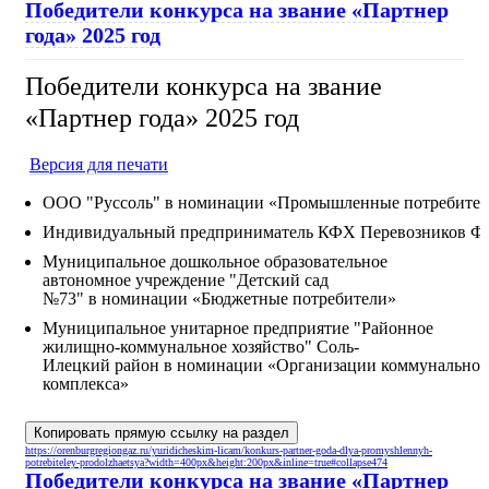
Победители конкурса на звание «Партнер
года» 2025 год
Победители конкурса на звание
«Партнер года» 2025 год
Версия для печати
ООО "Руссоль" в номинации «Промышленные потребите
Индивидуальный предприниматель КФХ Перевозников Ф.
Муниципальное дошкольное образовательное
автономное учреждение "Детский сад
№73" в номинации «Бюджетные потребители»
Муниципальное унитарное предприятие "Районное
жилищно-коммунальное хозяйство" Соль-
Илецкий район в номинации «Организации коммунальног
комплекса»
Копировать прямую ссылку на раздел
https://orenburgregiongaz.ru/yuridicheskim-licam/konkurs-partner-goda-dlya-promyshlennyh-
potrebiteley-prodolzhaetsya?width=400px&height:200px&inline=true#collapse474
Победители конкурса на звание «Партнер