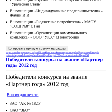
"Уральская Сталь"
В номинации «Индивидуальные предприниматели» -
Жабин И.И.
В номинации «Бюджетные потребители» - МАОУ
"СОШ №8" г. Гая
В номинации «Организации коммунального
комплекса» - ООО "УКХ" г.Новотроицк
Копировать прямую ссылку на раздел
https://orenburgregiongaz.ru/yuridicheskim-licam/konkurs-partner-goda-dlya-promyshlennyh-
potrebiteley-prodolzhaetsya?width=400px&height:200px&inline=true#collapse238
Победители конкурса на звание «Партнер
года» 2012 год
Победители конкурса на звание
«Партнер года» 2012 год
Версия для печати
ЗАО "АК № 1825"
ОАО "ЗБО"