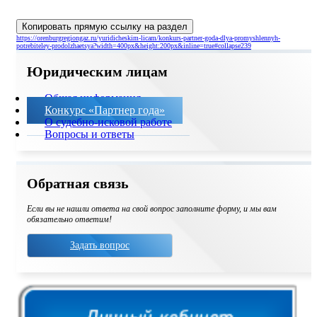
Копировать прямую ссылку на раздел
https://orenburgregiongaz.ru/yuridicheskim-licam/konkurs-partner-goda-dlya-promyshlennyh-
potrebiteley-prodolzhaetsya?width=400px&height:200px&inline=true#collapse239
Юридическим лицам
Общая информация
Конкурс «Партнер года»
О судебно-исковой работе
Вопросы и ответы
Обратная связь
Если вы не нашли ответа на свой вопрос заполните форму, и мы вам
обязательно ответим!
Задать вопрос