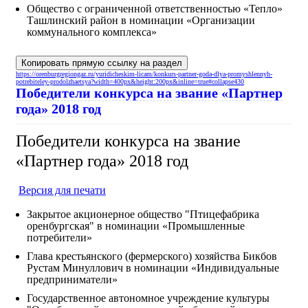
Общество с ограниченной ответственностью «Тепло»
Ташлинский район в номинации «Организации
коммунального комплекса»
Копировать прямую ссылку на раздел
https://orenburgregiongaz.ru/yuridicheskim-licam/konkurs-partner-goda-dlya-promyshlennyh-
potrebiteley-prodolzhaetsya?width=400px&height:200px&inline=true#collapse430
Победители конкурса на звание «Партнер
года» 2018 год
Победители конкурса на звание
«Партнер года» 2018 год
Версия для печати
Закрытое акционерное общество "Птицефабрика
оренбургская" в номинации «Промышленные
потребители»
Глава крестьянского (фермерского) хозяйства Бикбов
Рустам Минуллович в номинации «Индивидуальные
предприниматели»
Государственное автономное учреждение культуры