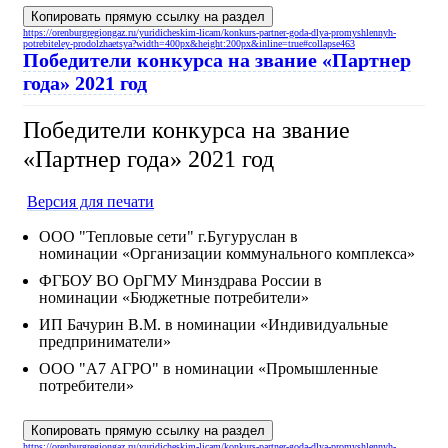
Копировать прямую ссылку на раздел
https://orenburgregiongaz.ru/yuridicheskim-licam/konkurs-partner-goda-dlya-promyshlennyh-
potrebiteley-prodolzhaetsya?width=400px&height:200px&inline=true#collapse463
Победители конкурса на звание «Партнер
года» 2021 год
Победители конкурса на звание
«Партнер года» 2021 год
Версия для печати
ООО "Тепловые сети" г.Бугуруслан в
номинации «Организации коммунального комплекса»
ФГБОУ ВО ОрГМУ Минздрава России в
номинации «Бюджетные потребители»
ИП Бачурин В.М. в номинации «Индивидуальные
предприниматели»
ООО "А7 АГРО" в номинации «Промышленные
потребители»
Копировать прямую ссылку на раздел
https://orenburgregiongaz.ru/yuridicheskim-licam/konkurs-partner-goda-dlya-promyshlennyh-