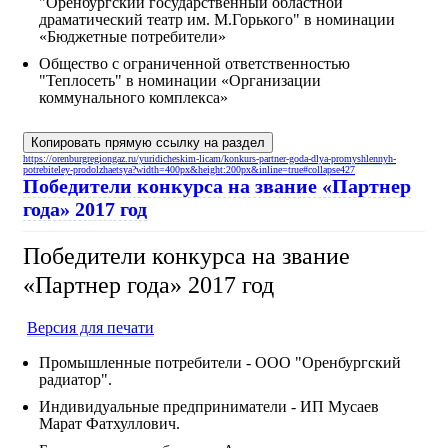
"Оренбургский государственный областной
драматический театр им. М.Горького" в номинации
«Бюджетные потребители»
Общество с ограниченной ответственностью
"Теплосеть" в номинации «Организации
коммунального комплекса»
Копировать прямую ссылку на раздел
https://orenburgregiongaz.ru/yuridicheskim-licam/konkurs-partner-goda-dlya-promyshlennyh-
potrebiteley-prodolzhaetsya?width=400px&height:200px&inline=true#collapse427
Победители конкурса на звание «Партнер
года» 2017 год
Победители конкурса на звание
«Партнер года» 2017 год
Версия для печати
Промышленные потребители - ООО "Оренбургский
радиатор".
Индивидуальные предприниматели - ИП Мусаев
Марат Фатхуллович.