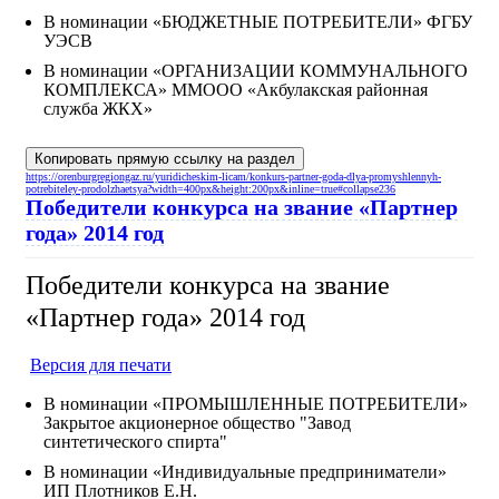
В номинации «БЮДЖЕТНЫЕ ПОТРЕБИТЕЛИ» ФГБУ
УЭСВ
В номинации «ОРГАНИЗАЦИИ КОММУНАЛЬНОГО
КОМПЛЕКСА» ММООО «Акбулакская районная
служба ЖКХ»
Копировать прямую ссылку на раздел
https://orenburgregiongaz.ru/yuridicheskim-licam/konkurs-partner-goda-dlya-promyshlennyh-
potrebiteley-prodolzhaetsya?width=400px&height:200px&inline=true#collapse236
Победители конкурса на звание «Партнер
года» 2014 год
Победители конкурса на звание
«Партнер года» 2014 год
Версия для печати
В номинации «ПРОМЫШЛЕННЫЕ ПОТРЕБИТЕЛИ»
Закрытое акционерное общество "Завод
синтетического спирта"
В номинации «Индивидуальные предприниматели»
ИП Плотников Е.Н.