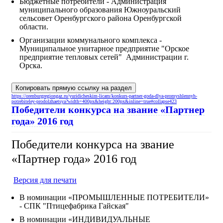
Бюджетные потребители - Администрация
муниципального образования Южноуральский
сельсовет Оренбургского района Оренбургской
области.
Организации коммунального комплекса -
Муниципальное унитарное предприятие "Орское
предприятие тепловых сетей" Администрации г.
Орска.
Копировать прямую ссылку на раздел
https://orenburgregiongaz.ru/yuridicheskim-licam/konkurs-partner-goda-dlya-promyshlennyh-
potrebiteley-prodolzhaetsya?width=400px&height:200px&inline=true#collapse423
Победители конкурса на звание «Партнер
года» 2016 год
Победители конкурса на звание
«Партнер года» 2016 год
Версия для печати
В номинации «ПРОМЫШЛЕННЫЕ ПОТРЕБИТЕЛИ»
- СПК "Птицефабрика Гайская"
В номинации «ИНДИВИДУАЛЬНЫЕ