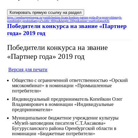
Копировать прямую ссылку на раздел
https://orenburgregiongaz.ru/yuridicheskim-licam/konkurs-partner-goda-dlya-promyshlennyh-
potrebiteley-prodolzhaetsya?width=400px&height:200px&inline=true#collapse436
Победители конкурса на звание «Партнер
года» 2019 год
Победители конкурса на звание
«Партнер года» 2019 год
Версия для печати
Общество с ограниченной ответственностью «Орский
мясокомбинат» в номинации «Промышленные
потребители»
Индивидуальный предприниматель Копейкин Олег
Владимирович в номинации «Индивидуальные
предприниматели»
Муниципальное бюджетное учреждение культуры
«Музей-заповедник писателя С.Т.Аксакова»
Бугурусланского района Оренбургской области в
номинации «Бюджетные потребители»