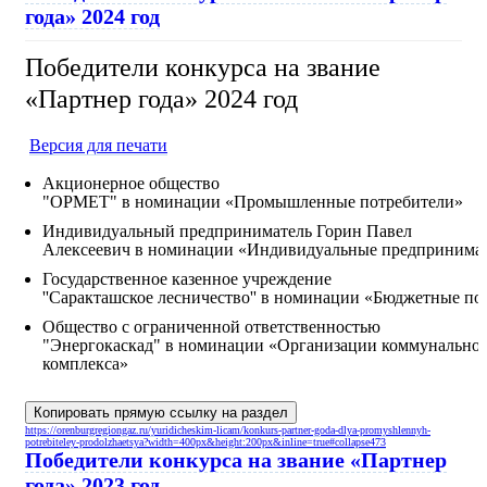
года» 2024 год
Победители конкурса на звание
«Партнер года» 2024 год
Версия для печати
Акционерное общество
"ОРМЕТ" в номинации «Промышленные потребители»
Индивидуальный предприниматель Горин Павел
Алексеевич в номинации «Индивидуальные предпринима
Государственное казенное учреждение
''Саракташское лесничество'' в номинации «Бюджетные по
Общество с ограниченной ответственностью
"Энергокаскад" в номинации «Организации коммунально
комплекса»
Копировать прямую ссылку на раздел
https://orenburgregiongaz.ru/yuridicheskim-licam/konkurs-partner-goda-dlya-promyshlennyh-
potrebiteley-prodolzhaetsya?width=400px&height:200px&inline=true#collapse473
Победители конкурса на звание «Партнер
года» 2023 год