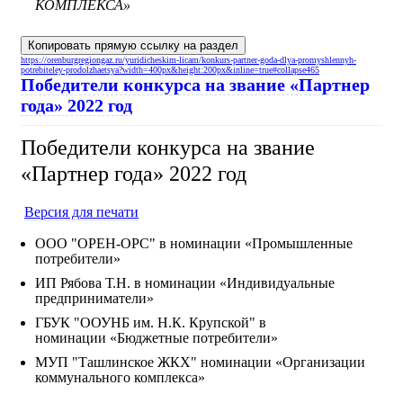
КОМПЛЕКСА»
Копировать прямую ссылку на раздел
https://orenburgregiongaz.ru/yuridicheskim-licam/konkurs-partner-goda-dlya-promyshlennyh-
potrebiteley-prodolzhaetsya?width=400px&height:200px&inline=true#collapse465
Победители конкурса на звание «Партнер
года» 2022 год
Победители конкурса на звание
«Партнер года» 2022 год
Версия для печати
ООО "ОРЕН-ОРС" в номинации «Промышленные
потребители»
ИП Рябова Т.Н. в номинации «Индивидуальные
предприниматели»
ГБУК "ООУНБ им. Н.К. Крупской" в
номинации «Бюджетные потребители»
МУП "Ташлинское ЖКХ" номинации «Организации
коммунального комплекса»