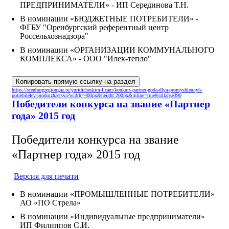
ПРЕДПРИНИМАТЕЛИ» - ИП Серединова Т.Н.
В номинации «БЮДЖЕТНЫЕ ПОТРЕБИТЕЛИ» -
ФГБУ "Оренбургский референтный центр
Россельхознадзора"
В номинации «ОРГАНИЗАЦИИ КОММУНАЛЬНОГО
КОМПЛЕКСА» - ООО "Илек-тепло"
Копировать прямую ссылку на раздел
https://orenburgregiongaz.ru/yuridicheskim-licam/konkurs-partner-goda-dlya-promyshlennyh-
potrebiteley-prodolzhaetsya?width=400px&height:200px&inline=true#collapse390
Победители конкурса на звание «Партнер
года» 2015 год
Победители конкурса на звание
«Партнер года» 2015 год
Версия для печати
В номинации «ПРОМЫШЛЕННЫЕ ПОТРЕБИТЕЛИ»
АО «ПО Стрела»
В номинации «Индивидуальные предприниматели»
ИП Филиппов С.И.