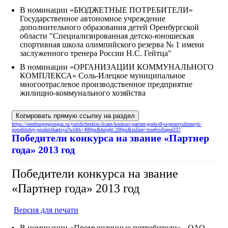
В номинации «БЮДЖЕТНЫЕ ПОТРЕБИТЕЛИ»
Государственное автономное учреждение
дополнительного образования детей Оренбургской
области "Специализированная детско-юношеская
спортивная школа олимпийского резерва № 1 имени
заслуженного тренера России Н.С. Гейтца"
В номинации «ОРГАНИЗАЦИИ КОММУНАЛЬНОГО
КОМПЛЕКСА» Соль-Илецкое муниципальное
многоотраслевое производственное предприятие
жилищно-коммунального хозяйства
Копировать прямую ссылку на раздел
https://orenburgregiongaz.ru/yuridicheskim-licam/konkurs-partner-goda-dlya-promyshlennyh-
potrebiteley-prodolzhaetsya?width=400px&height:200px&inline=true#collapse237
Победители конкурса на звание «Партнер
года» 2013 год
Победители конкурса на звание
«Партнер года» 2013 год
Версия для печати
В номинации «Промышленные потребители» - ОАО