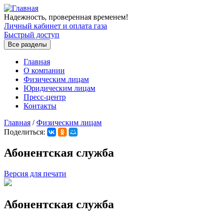
Перейти к основному содержанию
Надежность, проверенная временем!
Личный кабинет и оплата газа
Быстрый доступ
Все разделы
Главная
О компании
Физическим лицам
Юридическим лицам
Пресс-центр
Контакты
Главная
/
Физическим лицам
Поделиться:
Вы здесь
Абонентская служба
Версия для печати
Абонентская служба