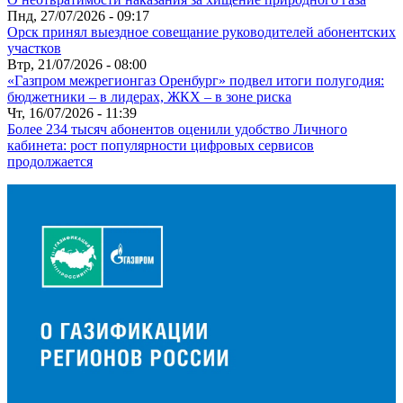
Пнд, 27/07/2026 - 09:17
Орск принял выездное совещание руководителей абонентских
участков
Втр, 21/07/2026 - 08:00
«Газпром межрегионгаз Оренбург» подвел итоги полугодия:
бюджетники – в лидерах, ЖКХ – в зоне риска
Чт, 16/07/2026 - 11:39
Более 234 тысяч абонентов оценили удобство Личного
кабинета: рост популярности цифровых сервисов
продолжается