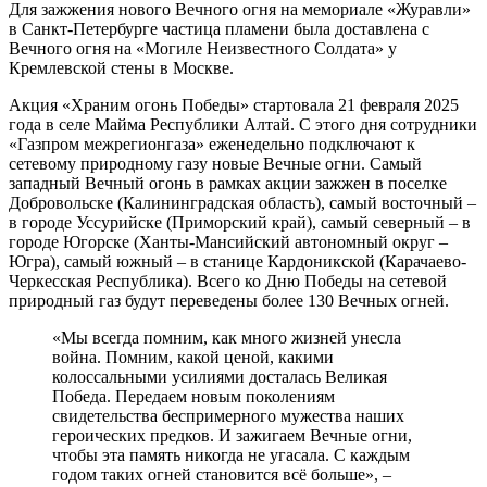
Для зажжения нового Вечного огня на мемориале «Журавли»
в Санкт-Петербурге частица пламени была доставлена с
Вечного огня на «Могиле Неизвестного Солдата» у
Кремлевской стены в Москве.
Акция «Храним огонь Победы» стартовала 21 февраля 2025
года в селе Майма Республики Алтай. С этого дня сотрудники
«Газпром межрегионгаза» еженедельно подключают к
сетевому природному газу новые Вечные огни. Самый
западный Вечный огонь в рамках акции зажжен в поселке
Добровольске (Калининградская область), самый восточный –
в городе Уссурийске (Приморский край), самый северный – в
городе Югорске (Ханты-Мансийский автономный округ –
Югра), самый южный – в станице Кардоникской (Карачаево-
Черкесская Республика). Всего ко Дню Победы на сетевой
природный газ будут переведены более 130 Вечных огней.
«Мы всегда помним, как много жизней унесла
война. Помним, какой ценой, какими
колоссальными усилиями досталась Великая
Победа. Передаем новым поколениям
свидетельства беспримерного мужества наших
героических предков. И зажигаем Вечные огни,
чтобы эта память никогда не угасала. С каждым
годом таких огней становится всё больше», –