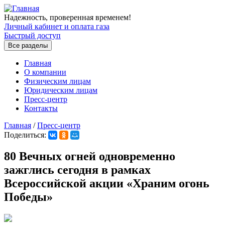
Перейти к основному содержанию
Надежность, проверенная временем!
Личный кабинет и оплата газа
Быстрый доступ
Все разделы
Главная
О компании
Физическим лицам
Юридическим лицам
Пресс-центр
Контакты
Главная
/
Пресс-центр
Поделиться:
Вы здесь
80 Вечных огней одновременно
зажглись сегодня в рамках
Всероссийской акции «Храним огонь
Победы»