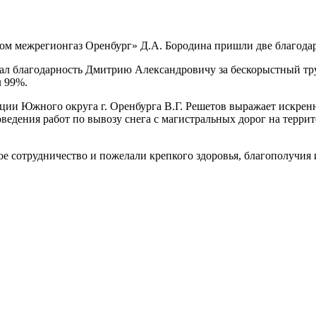
ром межрегионгаз Оренбург» Д.А. Бородина пришли две благода
ал благодарность Дмитрию Александровичу за бескорыстный тр
л 99%.
ации Южного округа г. Оренбурга В.Г. Решетов выражает искре
дения работ по вывозу снега с магистральных дорог на террито
 сотрудничество и пожелали крепкого здоровья, благополучия и