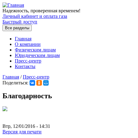
Перейти к основному содержанию
Надежность, проверенная временем!
Личный кабинет и оплата газа
Быстрый доступ
Все разделы
Главная
О компании
Физическим лицам
Юридическим лицам
Пресс-центр
Контакты
Главная
/
Пресс-центр
Поделиться:
Вы здесь
Благодарность
Втр, 12/01/2016 - 14:31
Версия для печати