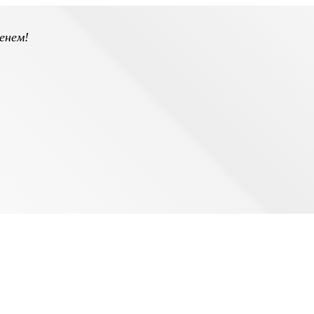
енем!