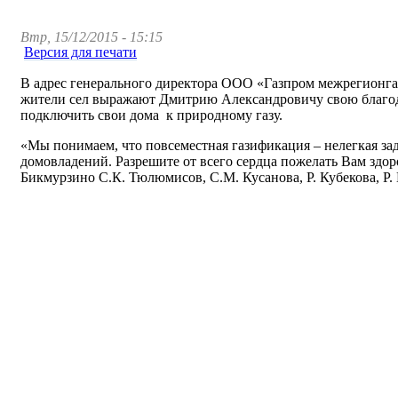
Втр, 15/12/2015 - 15:15
Версия для печати
В адрес генерального директора ООО «Газпром межрегионгаз
жители сел выражают Дмитрию Александровичу свою благодар
подключить свои дома к природному газу.
«Мы понимаем, что повсеместная газификация – нелегкая за
домовладений. Разрешите от всего сердца пожелать Вам здоро
Бикмурзино С.К. Тюлюмисов, С.М. Кусанова, Р. Кубекова, Р.