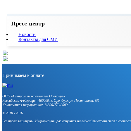
Пресс-центр
Новости
Контакты для СМИ
Принимаем к оплате
OOO «Газпром межрегионгаз Оренбург»
Российская Федерация, 460000, г. Оренбург, ул. Постникова, 9/б
Контактная информация: 8-800-770-0009
© 2010 - 2026
Все права защищены. Информация, размещенная на веб-сайте охраняется в соотве