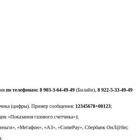
емя
по телефонам: 8 903-3-64-49-49
(Билайн),
8 922-5-33-49-49
етчика (цифры). Пример сообщения:
12345678+00123
;
ик «Показания газового счетчика»);
iДеньги», «Мегафон», «А3», «ComePay», Сбербанк ОнЛ@йн;
ц.