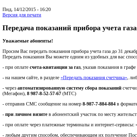
Пнд, 14/12/2015 - 16:20
Версия для печати
Передача показаний прибора учета газа 
Уважаемые абоненты!
Просим Вас передать показания прибора учета газа до 31 декабр
Передать показания Вы можете одним из удобных для вас спос
- при оплате
счета-квитанции за газ
, указав показания в графе
- на нашем сайте, в разделе
«Передать показания счетчика»
, ли
- через
автоматизированную систему сбора показаний
счетчи
(Мегафон),
8 987-8-52-57-67
(МТС)
- отправив СМС сообщение на номер
8-987-7-884-884
в формате
-
при личном визите
в абонентский участок по месту жительс
- при оплате через платежные терминалы и интернет-сервисы
- любым другим способом, обеспечивающим их получение Пост