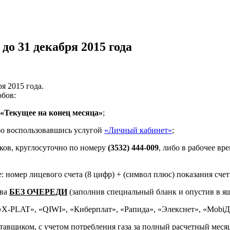
до 31 декабря 2015 года
я 2015 года.
обов:
«Текущее на конец месяца»
;
бо воспользовавшись услугой
«Личный кабинет»
;
ков, круглосуточно по номеру
(3532) 444-009
, либо в рабочее вр
: номер лицевого счета (8 цифр) + (символ плюс) показания сч
тва
БЕЗ ОЧЕРЕДИ
(заполнив специальный бланк и опустив в ящ
: «X-PLAT», «QIWI», «Киберплат», «Рапида», «Элекснет», «Mob
авщиком, с учетом потребления газа за полный расчетный меся