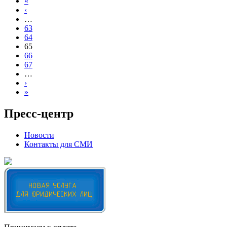
«
‹
…
63
64
65
66
67
…
›
»
Пресс-центр
Новости
Контакты для СМИ