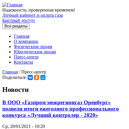
Перейти к основному содержанию
Надежность, проверенная временем!
Личный кабинет и оплата газа
Быстрый доступ
Все разделы
Главная
О компании
Физическим лицам
Юридическим лицам
Пресс-центр
Контакты
Главная
/
Пресс-центр
Поделиться:
Вы здесь
Новости
В ООО «Газпром межрегионгаз Оренбург»
подвели итоги ежегодного профессионального
конкурса «Лучший контролер - 2020»
Ср, 20/01/2021 - 10:20